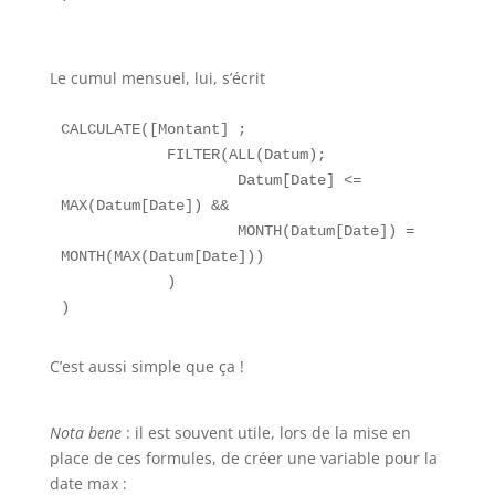
Le cumul mensuel, lui, s’écrit
CALCULATE([Montant] ;

            FILTER(ALL(Datum);

                    Datum[Date] <= 
MAX(Datum[Date]) &&

                    MONTH(Datum[Date]) = 
MONTH(MAX(Datum[Date]))

            )

C’est aussi simple que ça !
Nota bene
: il est souvent utile, lors de la mise en
place de ces formules, de créer une variable pour la
date max :