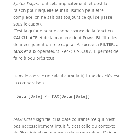
Syntax Sugars
font cela implicitement, et c’est la
raison pour laquelle leur utilisation peut être
complexe (on ne sait pas toujours ce qui se passe
sous le capot).
C’est là qu’une bonne connaissance de la fonction
CALCULATE
et de la manière dont Power BI filtre les
données jouent un rôle capital. Associée la
FILTER
, à
MAX
et aux opérateurs
>
et
<
, CALCULATE permet de
faire à peu près tout.
Dans le cadre d’un calcul cumulatif, l’une des clés est
la comparaison
Datum[Date] <= MAX(Datum[Date])
MAX([Date])
signifie ici la date courante (ce qui n’est
pas nécessairement intuitif), c’est celle du contexte
de filtre initial (ou naturel) : dans une table affichant