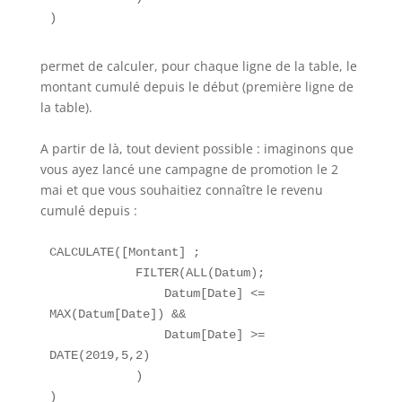
permet de calculer, pour chaque ligne de la table, le
montant cumulé depuis le début (première ligne de
la table).
A partir de là, tout devient possible : imaginons que
vous ayez lancé une campagne de promotion le 2
mai et que vous souhaitiez connaître le revenu
cumulé depuis :
CALCULATE([Montant] ;

            FILTER(ALL(Datum);

              	Datum[Date] <= 
MAX(Datum[Date]) &&

		Datum[Date] >= 
DATE(2019,5,2)

            )
