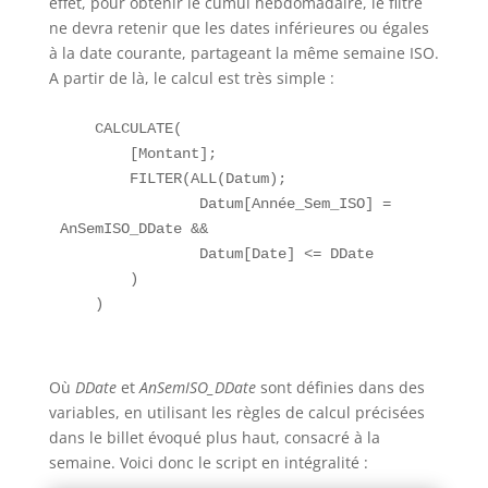
effet, pour obtenir le cumul hebdomadaire, le filtre
ne devra retenir que les dates inférieures ou égales
à la date courante, partageant la même semaine ISO.
A partir de là, le calcul est très simple :
    CALCULATE(

        [Montant];

        FILTER(ALL(Datum);

                Datum[Année_Sem_ISO] = 
AnSemISO_DDate &&

                Datum[Date] <= DDate

        )

Où
DDate
et
AnSemISO_DDate
sont définies dans des
variables, en utilisant les règles de calcul précisées
dans le billet évoqué plus haut, consacré à la
semaine. Voici donc le script en intégralité :